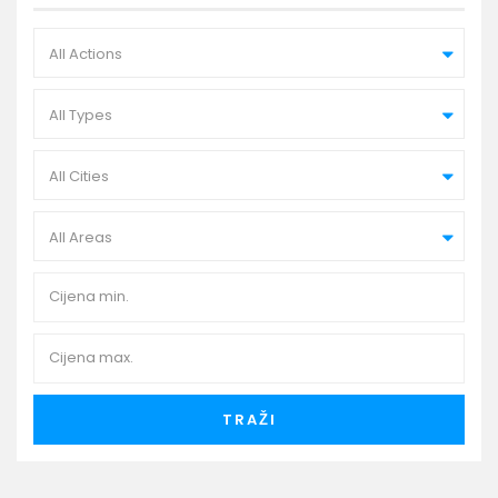
All Actions
All Types
All Cities
All Areas
TRAŽI