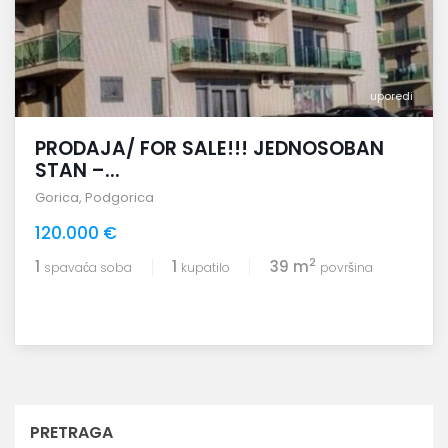
uporedi
PRODAJA/ FOR SALE!!! JEDNOSOBAN
STAN –...
Gorica
,
Podgorica
120.000 €
2
1
1
39 m
spavaća soba
kupatilo
površina
PRETRAGA