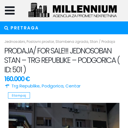
PRETRAGA
Jednosobni
,
Poslovni prostor
,
Stambena zgrada
,
Stan
/
Prodaja
PRODAJA/ FOR SALE!!! JEDNOSOBAN
STAN – TRG REPUBLIKE – PODGORICA (
ID: 501 )
160.000 €
Trg Republike,
Podgorica
,
Centar
štampaj