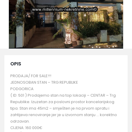
OPIS
PRODAJA/ FOR SALE!!!
JEDNOSOBAN STAN – TRG REPUBLIKE
PODGORICA
( ID: 501 ) Prodajemo stan na top lokaciji – CENTAR – Trg
Republike. Izuzetan za poslovni prostor kancelarijskog
tipa. Stan ima 45m2 – smješten je na prvom spratu i
zahtijeva renoviranje jer je u izvornom stanju … korektno
odrzavan.
CIJENA: 160 000€