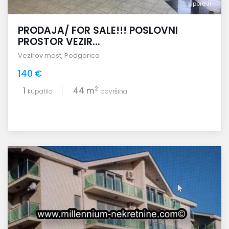
uporedi
PRODAJA/ FOR SALE!!! POSLOVNI
PROSTOR VEZIR...
Vezirov most
,
Podgorica
140 €
2
1
44 m
kupatilo
površina