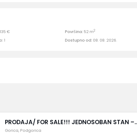
2
135 €
Površina:
52 m
o:
1
Dostupno od:
08. 08. 2026.
PRODAJA/ FOR SALE!!! JEDNOSOBAN STAN –..
Gorica
,
Podgorica