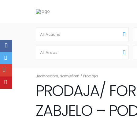
All Actions
All Areas
Jednosobni
,
Namješten
/
Prodaja
PRODAJA/ FOR 
ZABJELO – POD