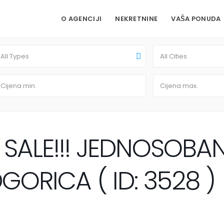
O AGENCIJI
NEKRETNINE
VAŠA PONUDA
All Types
All Cities
SALE!!! JEDNOSOBA
GORICA ( ID: 3528 )