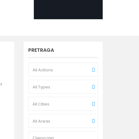
PRETRAGA
All Actions
ža
All Types
All Cities
All Areas