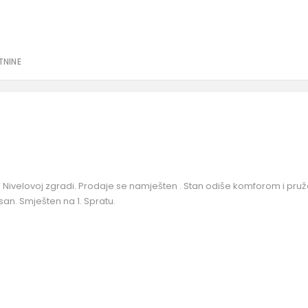
TNINE
 Nivelovoj zgradi. Prodaje se namješten . Stan odiše komforom i pru
an. Smješten na 1. Spratu.