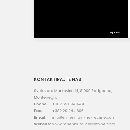
uporedi
KONTAKTIRAJTE NAS
Svetozara Markovića 14, 81000 Podgorica,
Montenegro
Phone:
+382 69 894 444
Fax:
+382 20 244 806
Email:
info@millennium-nekretnine.com
Website:
www.millennium-nekretnine.com