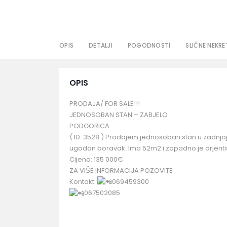
OPIS
DETALJI
POGODNOSTI
SLIČNE NEKRE
OPIS
PRODAJA/ FOR SALE!!!
JEDNOSOBAN STAN – ZABJELO
PODGORICA
( ID: 3528 ) Prodajem jednosoban stan u zadnjoj
ugodan boravak. Ima 52m2 i zapadno je orjentis
Cijena: 135 000€
ZA VIŠE INFORMACIJA POZOVITE
Kontakt:
069459300
067502085