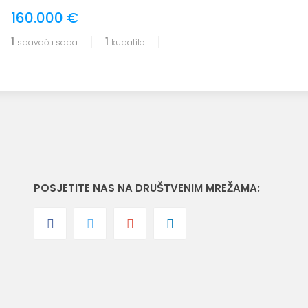
160.000 €
1
1
spavaća soba
kupatilo
POSJETITE NAS NA DRUŠTVENIM MREŽAMA: