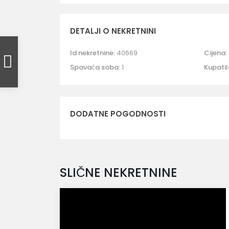
DETALJI O NEKRETNINI
Id nekretnine:
40669
Cijena:
Spavaća soba:
1
Kupatil
DODATNE POGODNOSTI
SLIČNE NEKRETNINE