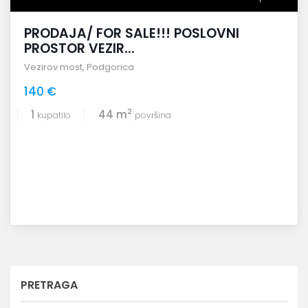
PRODAJA/ FOR SALE!!! POSLOVNI
PROSTOR VEZIR...
Vezirov most
,
Podgorica
140 €
2
1
44 m
kupatilo
površina
PRETRAGA