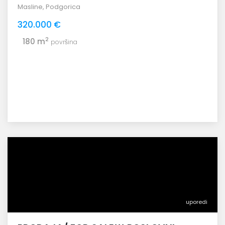
Masline
,
Podgorica
320.000 €
2
180 m
površina
uporedi