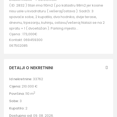
( ID: 2832 ) Stan ima 110m2 ( po katastru 98m2 jer kosine
nisu usle u kvadraturu ( vešeraj/ostava ). Sadrži: 3
spavaće sobe, 2 kupatila, dva hodnika, dvije terase,
dnevnu, trpezariju, kuhinju, ostavu/vešeraj Nalazi se na 2
spratu + 1 ( dvoetažan ). Parking mjesto…
Cijena : 173,000€
Kontakt: 069459300
067502085
DETALJI O NEKRETNINI
Id nekretnine:
33762
Cijena:
210.000 €
2
Površina:
110 m
Sobe:
3
Kupatilo:
2
Dostupno od:
09. 08. 2026.