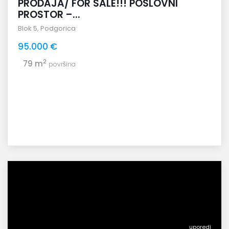
PRODAJA/ FOR SALE!!! POSLOVNI
PROSTOR –...
Blok 5
,
Podgorica
95.000 €
2
79 m
površina
uporedi