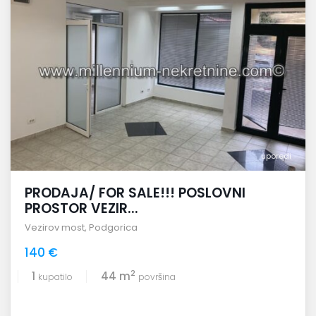
uporedi
PRODAJA/ FOR SALE!!! POSLOVNI
PROSTOR VEZIR...
Vezirov most
,
Podgorica
140 €
2
1
44 m
kupatilo
površina