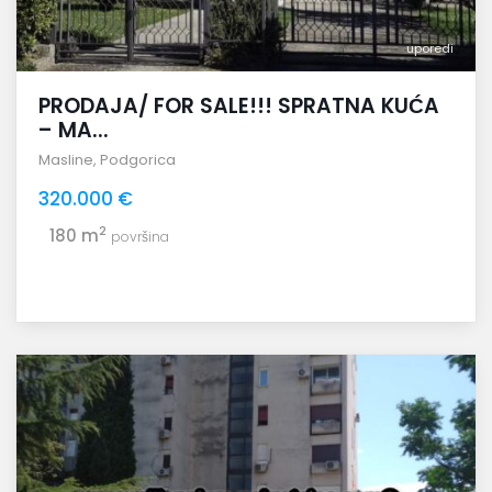
uporedi
PRODAJA/ FOR SALE!!! SPRATNA KUĆA
– MA...
Masline
,
Podgorica
320.000 €
2
180 m
površina