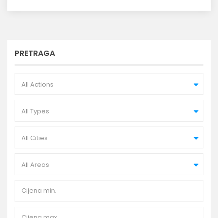
PRETRAGA
All Actions
All Types
All Cities
All Areas