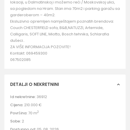
lokaciji, u Dalmatinskoj i možemo reći / Moskovskoj ulici,
sa pogledom na Hram. Stan ima 70m2 i parking garažu sa
garderoberom – 40m2.
Eksluzivno opremljen namještajem poznatih brendova:
Couch CHESTERFIELD sofa, B&B,NATUZZI, Artemide,
Calligaris, SOFT LINE, Miotto, Bosch tehnika, Schlarafia
dušeci..
ZA VIŠE INFORMACIJA POZOVITE!
Kontakt: 069459300
067502085
DETALJI O NEKRETNINI
Id nekretnine:
36912
Cijena:
210.000 €
2
Površina:
70 m
Sobe:
2
Dostupno od:
05. 08. 2026.