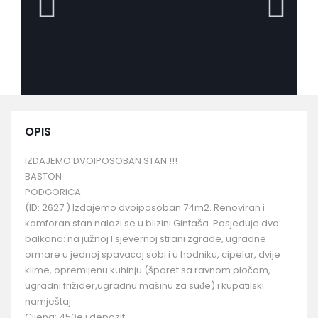
OPIS
IZDAJEMO DVOIPOSOBAN STAN !!!
BASTON
PODGORICA
(ID: 2627 ) Izdajemo dvoiposoban 74m2. Renoviran i
komforan stan nalazi se u blizini Gintaša. Posjeduje dva
balkona: na južnoj I sjevernoj strani zgrade, ugradne
ormare u jednoj spavaćoj sobi i u hodniku, cipelar, dvije
klime, opremljenu kuhinju (šporet sa ravnom pločom,
ugradni frižider,ugradnu mašinu za suđe) i kupatilski
namještaj.
Cijena: 450e+depozit