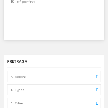
2
10 m
površina
PRETRAGA
All Actions
All Types
All Cities