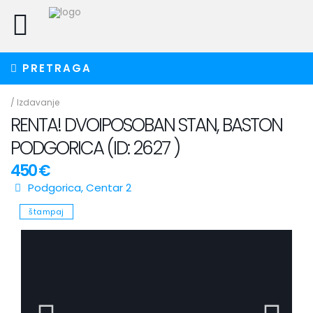
PRETRAGA
/
Izdavanje
RENTA! DVOIPOSOBAN STAN, BASTON
PODGORICA (ID: 2627 )
450 €
Podgorica
,
Centar 2
štampaj