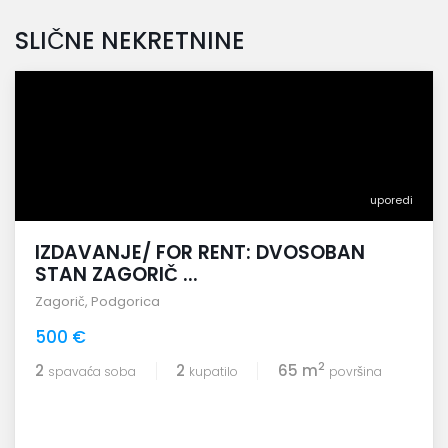
SLIČNE NEKRETNINE
uporedi
IZDAVANJE/ FOR RENT: DVOSOBAN
STAN ZAGORIČ ...
Zagorič
,
Podgorica
500 €
2
2
2
65 m
spavaća soba
kupatilo
površina