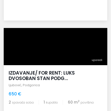
uporedi
IZDAVANJE/ FOR RENT: LUKS
DVOSOBAN STAN PODG...
Ljubović
,
Podgorica
650 €
2
2
1
60 m
spavaća soba
kupatilo
površina