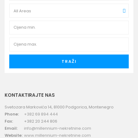
All Areas
TRAŽI
KONTAKTIRAJTE NAS
Svetozara Markovića 14, 81000 Podgorica, Montenegro
Phone:
+382 69 894 444
Fax:
+382 20 244 806
Email:
info@millennium-nekretnine.com
Website:
www.millennium-nekretnine.com