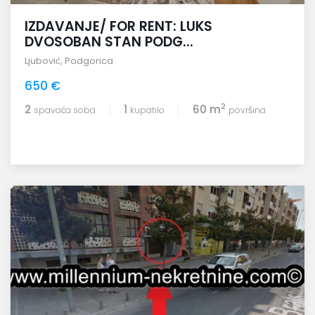
IZDAVANJE/ FOR RENT: LUKS
DVOSOBAN STAN PODG...
Ljubović
,
Podgorica
650 €
2
2
1
60 m
spavaća soba
kupatilo
površina