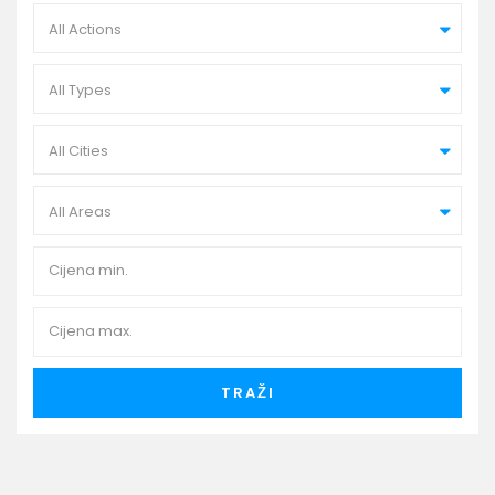
All Actions
All Types
All Cities
All Areas
TRAŽI