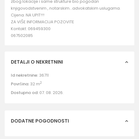
zbog lokacije i same strukture bio pogodan
knjigovodstvenim , notarskim…advokatskim uslugama.
Cijena: NA UPIT!!!
ZA VIŠE INFORMACIJA POZOVITE
Kontakt: 069459300
067502085
DETALJI O NEKRETNINI
Id nekretnine:
36711
2
Površina:
32 m
Dostupno od:
07. 08. 2026.
DODATNE POGODNOSTI