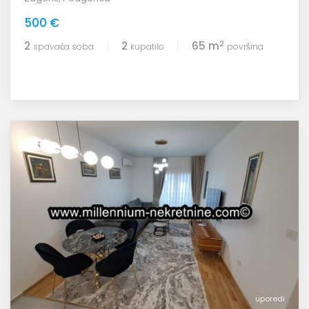
500 €
2
2
2
65 m
spavaća soba
kupatilo
površina
uporedi