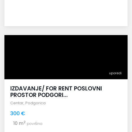
uporedi
IZDAVANJE/ FOR RENT POSLOVNI
PROSTOR PODGORI...
Centar
,
Podgorica
300 €
2
10 m
površina