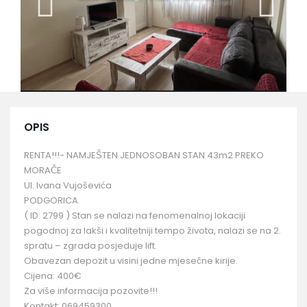
OPIS
RENTA!!!- NAMJEŠTEN JEDNOSOBAN STAN 43m2 PREKO
MORAČE
Ul. Ivana Vujoševića
PODGORICA
( ID: 2799 ) Stan se nalazi na fenomenalnoj lokaciji
pogodnoj za lakši i kvalitetniji tempo života, nalazi se na 2.
spratu – zgrada posjeduje lift.
Obavezan depozit u visini jedne mjesečne kirije.
Cijena: 400€
Za više informacija pozovite!!!
Kontakt: 069459300