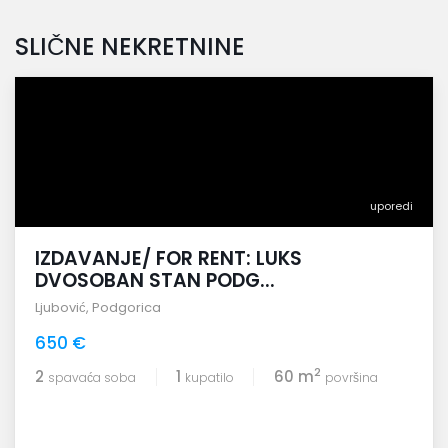
SLIČNE NEKRETNINE
uporedi
IZDAVANJE/ FOR RENT: LUKS
DVOSOBAN STAN PODG...
Ljubović
,
Podgorica
650 €
2
2
1
60 m
spavaća soba
kupatilo
površina