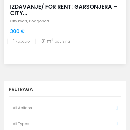
IZDAVANJE/ FOR RENT: GARSONJERA –
CITY...
City kvart
,
Podgorica
300 €
2
1
31 m
kupatilo
površina
PRETRAGA
All Actions
All Types