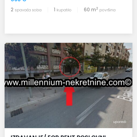
2
2
1
60 m
spavaća soba
kupatilo
površina
uporedi