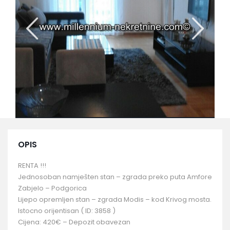
OPIS
RENTA !!!
Jednosoban namješten stan – zgrada preko puta Amfore
Zabjelo – Podgorica
Lijepo opremljen stan – zgrada Modis – kod Krivog mosta.
Istocno orijentisan ( ID: 3858 )
Cijena: 420€ – Depozit obavezan