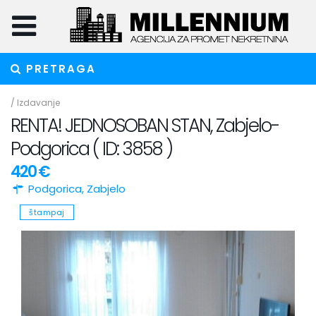
PRETRAGA
/
Izdavanje
RENTA! JEDNOSOBAN STAN, Zabjelo-
Podgorica ( ID: 3858 )
420 €
Podgorica
,
Zabjelo
štampaj