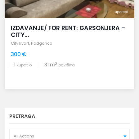
uporedi
IZDAVANJE/ FOR RENT: GARSONJERA –
CITY...
City kvart
,
Podgorica
300 €
2
1
31 m
kupatilo
površina
PRETRAGA
All Actions