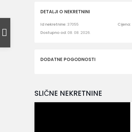
DETALJI O NEKRETNINI
Id nekretnine:
37055
Cijena:
Dostupno od:
08. 08. 2026.
DODATNE POGODNOSTI
SLIČNE NEKRETNINE