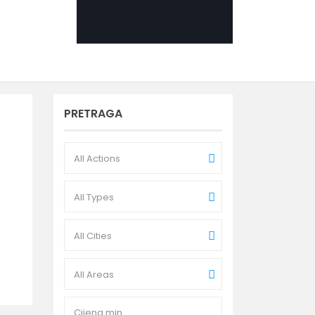
PRETRAGA
All Actions
All Types
All Cities
All Areas