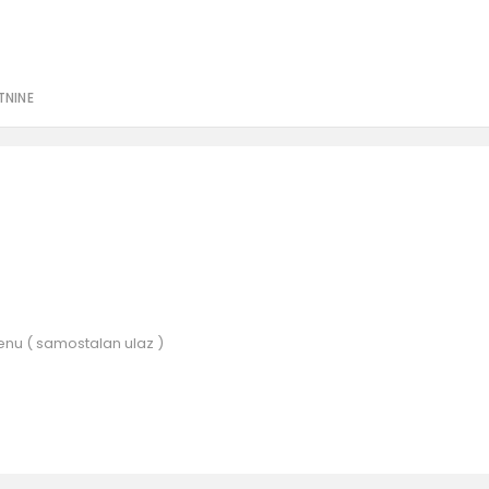
TNINE
renu ( samostalan ulaz )