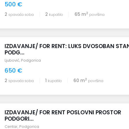
500 €
2
2
2
65 m
spavaća soba
kupatilo
površina
IZDAVANJE/ FOR RENT: LUKS DVOSOBAN STA
PODG...
Ljubović
,
Podgorica
650 €
2
2
1
60 m
spavaća soba
kupatilo
površina
IZDAVANJE/ FOR RENT POSLOVNI PROSTOR
PODGORI...
Centar
,
Podgorica