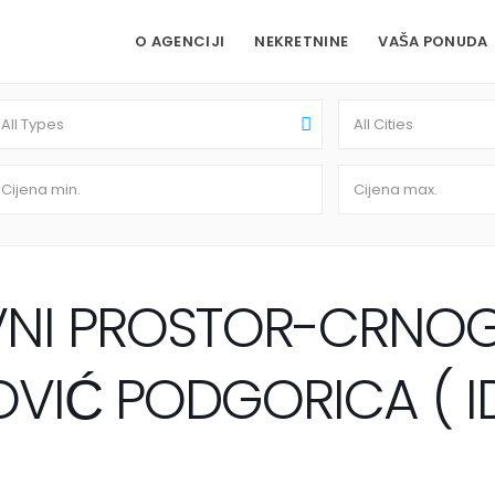
O AGENCIJI
NEKRETNINE
VAŠA PONUDA
All Types
All Cities
VNI PROSTOR-CRNO
VIĆ PODGORICA ( ID: