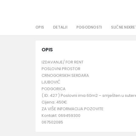
OPIS
DETALJI
POGODNOSTI
SLIČNE NEKRE
OPIS
IZDAVANJE/ FOR RENT
POSLOVNI PROSTOR
CRNOGORSKIH SERDARA
LJUBOVIĆ
PODGORICA
( ID: 427 ) Poslovni ima 60m2 – smješten u sute
Cijena: 450€
ZA VIŠE INFORMACIJA POZOVITE
Kontakt: 069459300
067502085