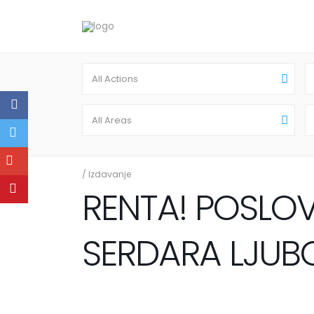
All Actions
All Areas
/
Izdavanje
RENTA! POSLO
SERDARA LJUBO