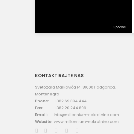
uporedi
KONTAKTIRAJTE NAS
Svetozara Markovića 14, 81000 Podgorica,
Montenegro
Phone:
+382 69 894 444
Fax:
+382 20 244 806
Email:
info@millennium-nekretnine.com
Website:
www.millennium-nekretnine.com