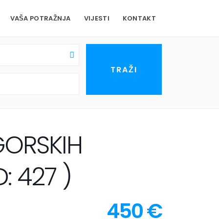
VAŠA POTRAŽNJA
VIJESTI
KONTAKT
GORSKIH
 427 )
450 €