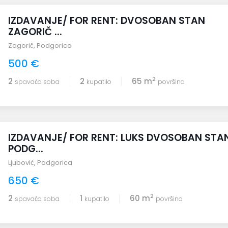
IZDAVANJE/ FOR RENT: DVOSOBAN STAN
ZAGORIČ ...
Zagorič
,
Podgorica
500 €
2
2
2
65 m
spavaća soba
kupatilo
površina
IZDAVANJE/ FOR RENT: LUKS DVOSOBAN STA
PODG...
Ljubović
,
Podgorica
650 €
2
2
1
60 m
spavaća soba
kupatilo
površina