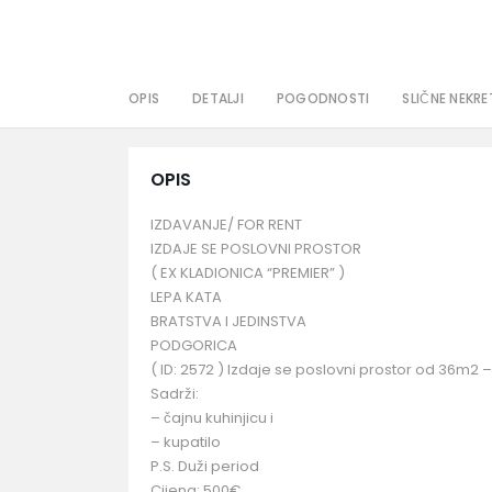
OPIS
DETALJI
POGODNOSTI
SLIČNE NEKRE
OPIS
IZDAVANJE/ FOR RENT
IZDAJE SE POSLOVNI PROSTOR
( EX KLADIONICA “PREMIER” )
LEPA KATA
BRATSTVA I JEDINSTVA
PODGORICA
( ID: 2572 ) Izdaje se poslovni prostor od 36m2 –
Sadrži:
– čajnu kuhinjicu i
– kupatilo
P.S. Duži period
Cijena: 500€