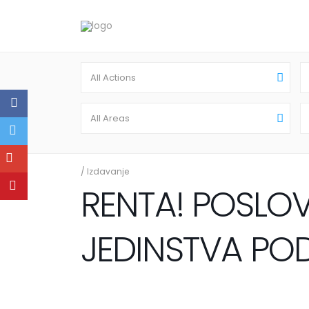
All Actions
All Areas
/
Izdavanje
RENTA! POSLOV
JEDINSTVA POD