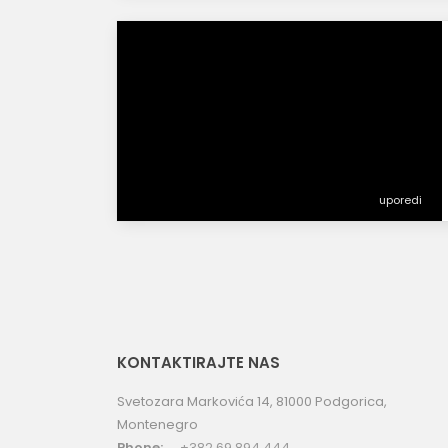
uporedi
KONTAKTIRAJTE NAS
Svetozara Markovića 14, 81000 Podgorica,
Montenegro
Phone:
+382 69 894 444