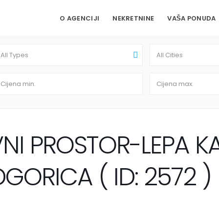
O AGENCIJI
NEKRETNINE
VAŠA PONUDA
All Types
All Cities
NI PROSTOR-LEPA KA
GORICA ( ID: 2572 )