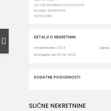
ZA VIŠE INFORMACIJA POZOVITE
Kontakt: 069459300
067502085
DETALJI O NEKRETNINI
Id nekretnine:
37214
Cijena:
Dostupno od:
09. 08. 2026.
DODATNE POGODNOSTI
SLIČNE NEKRETNINE