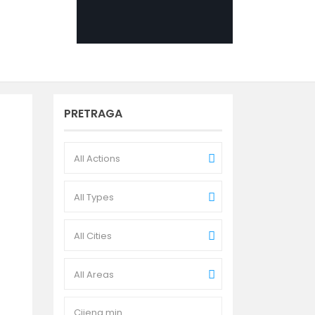
PRETRAGA
All Actions
All Types
All Cities
All Areas