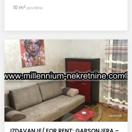
2
10 m
površina
uporedi
IZDAVANJE/ FOR RENT: GARSONJERA –