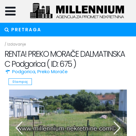
PRETRAGA
/
Izdavanje
RENTA! PREKO MORAČE DALMATINSKA
C Podgorica ( ID: 675 )
Podgorica
,
Preko Morače
štampaj