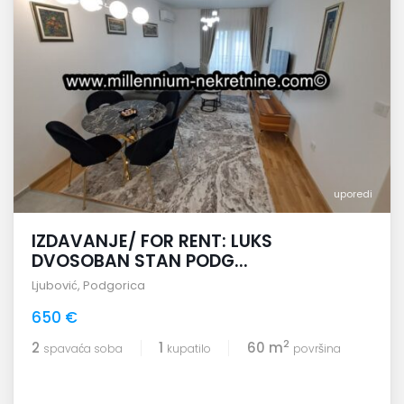
uporedi
IZDAVANJE/ FOR RENT: LUKS
DVOSOBAN STAN PODG...
Ljubović
,
Podgorica
650 €
2
2
1
60 m
spavaća soba
kupatilo
površina