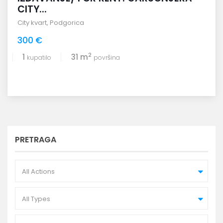
CITY...
City kvart
,
Podgorica
300 €
2
1
31 m
kupatilo
površina
PRETRAGA
All Actions
All Types