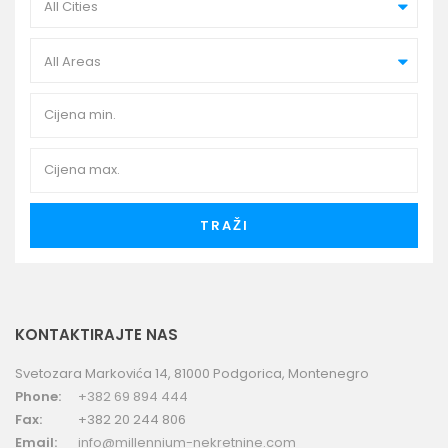
All Cities
All Areas
TRAŽI
KONTAKTIRAJTE NAS
Svetozara Markovića 14, 81000 Podgorica, Montenegro
Phone:
+382 69 894 444
Fax:
+382 20 244 806
Email:
info@millennium-nekretnine.com