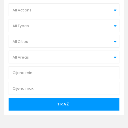
All Actions
All Types
All Cities
All Areas
TRAŽI