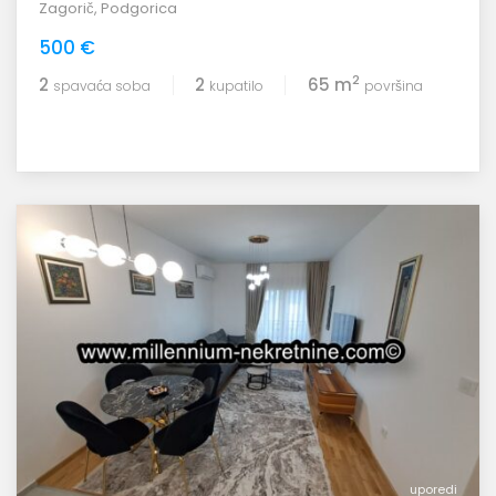
Zagorič
,
Podgorica
500 €
2
2
2
65 m
spavaća soba
kupatilo
površina
uporedi