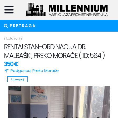
PRETRAGA
/
Izdavanje
RENTA! STAN-ORDINACIJA DR.
MALBAŠKI, PREKO MORAČE ( ID: 564 )
350 €
Podgorica
,
Preko Morače
štampaj