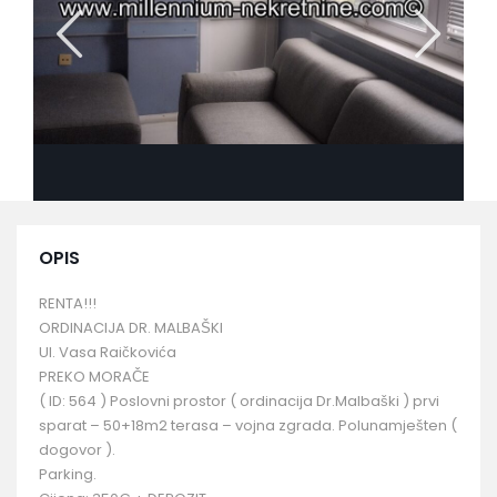
OPIS
RENTA!!!
ORDINACIJA DR. MALBAŠKI
Ul. Vasa Raičkovića
PREKO MORAČE
( ID: 564 ) Poslovni prostor ( ordinacija Dr.Malbaški ) prvi
sparat – 50+18m2 terasa – vojna zgrada. Polunamješten (
dogovor ).
Parking.