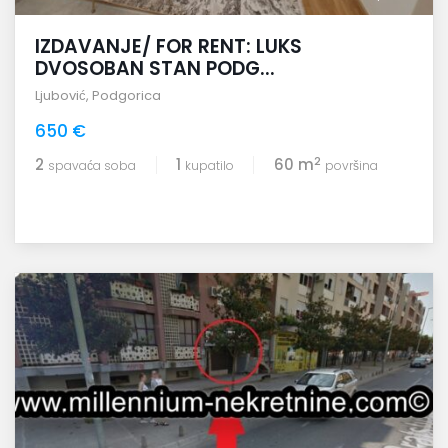
IZDAVANJE/ FOR RENT: LUKS
DVOSOBAN STAN PODG...
Ljubović
,
Podgorica
650 €
2
2
1
60 m
spavaća soba
kupatilo
površina