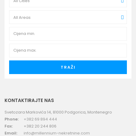
All Cities
All Areas
TRAŽI
KONTAKTIRAJTE NAS
Svetozara Markovića 14, 81000 Podgorica, Montenegro
Phone:
+382 69 894 444
Fax:
+382 20 244 806
Email:
info@millennium-nekretnine.com