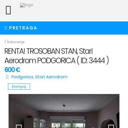
PRETRAGA
/
Izdavanje
RENTA! TROSOBAN STAN, Stari
Aerodrom PODGORICA ( ID: 3444 )
600 €
Podgorica
,
Stari Aerodrom
štampaj