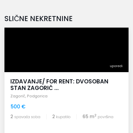
SLIČNE NEKRETNINE
uporedi
IZDAVANJE/ FOR RENT: DVOSOBAN
STAN ZAGORIČ ...
Zagorič
,
Podgorica
500 €
2
2
2
65 m
spavaća soba
kupatilo
površina