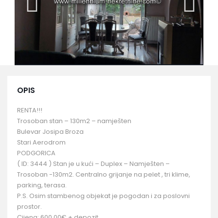
OPIS
RENTA!!!
Trosoban stan – 130m2 – namješten
Bulevar Josipa Broza
Stari Aerodrom
PODGORICA
( ID: 3444 ) Stan je u kući – Duplex – Namješten –
Trosoban -130m2. Centralno grijanje na pelet , tri klime,
parking, terasa.
P.S. Osim stambenog objekat je pogodan i za poslovni
prostor.
Cijena: 600,00€ + depozit