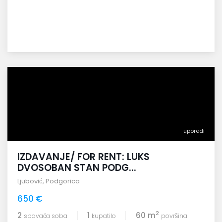
uporedi
IZDAVANJE/ FOR RENT: LUKS
DVOSOBAN STAN PODG...
Ljubović
,
Podgorica
650 €
2
2
1
60 m
spavaća soba
kupatilo
površina