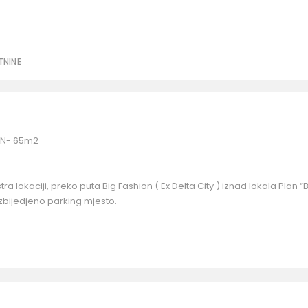
TNINE
AN- 65m2
stra lokaciji, preko puta Big Fashion ( Ex Delta City ) iznad lokala Plan “B
zbijedjeno parking mjesto.