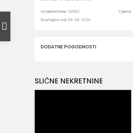
Id nekretnine:
33682
Cijena:
Dostupno od:
06. 08. 2026.
DODATNE POGODNOSTI
SLIČNE NEKRETNINE