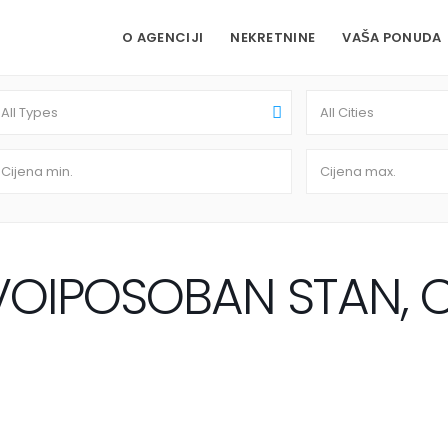
O AGENCIJI
NEKRETNINE
VAŠA PONUDA
All Types
All Cities
VOIPOSOBAN STAN, CI