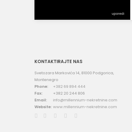
uporedi
KONTAKTIRAJTE NAS
Svetozara Markovića 14, 81000 Podgorica,
Montenegro
Phone:
+382 69 894 444
Fax:
+382 20 244 806
Email:
info@millennium-nekretnine.com
Website:
www.millennium-nekretnine.com