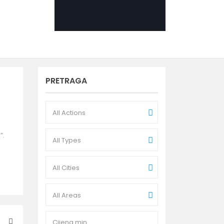
PRETRAGA
All Actions
”.
All Types
All Cities
All Areas