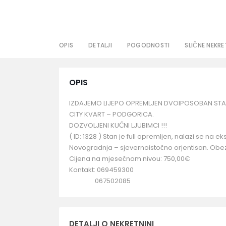
OPIS
DETALJI
POGODNOSTI
SLIČNE NEKRE
OPIS
IZDAJEMO LIJEPO OPREMLJEN DVOIPOSOBAN ST
CITY KVART – PODGORICA.
DOZVOLJENI KUĆNI LJUBIMCI !!!
( ID: 1328 ) Stan je full opremljen, nalazi se na ek
Novogradnja – sjevernoistočno orjentisan. Obe
Cijena na mjesečnom nivou: 750,00€
Kontakt: 069459300
067502085
DETALJI O NEKRETNINI