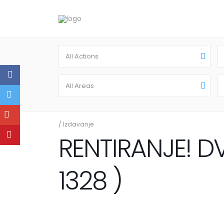
All Actions
All Areas
/
Izdavanje
RENTIRANJE! D
1328 )