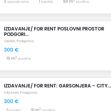
2
2
1
60 m
spavaća soba
kupatilo
površina
IZDAVANJE/ FOR RENT POSLOVNI PROSTOR
PODGORI...
Centar
,
Podgorica
300 €
2
10 m
površina
IZDAVANJE/ FOR RENT: GARSONJERA – CITY..
City kvart
,
Podgorica
300 €
2
1
31 m
kupatilo
površina