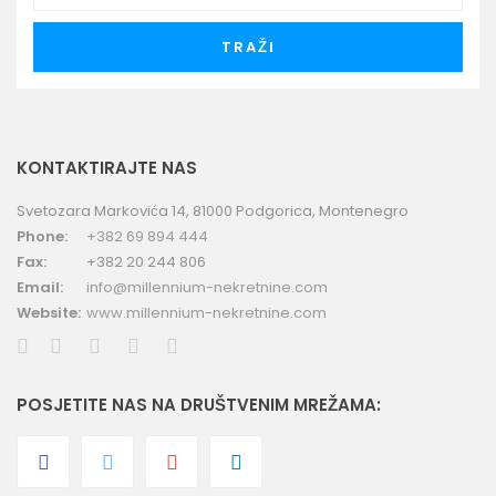
TRAŽI
KONTAKTIRAJTE NAS
Svetozara Markovića 14, 81000 Podgorica, Montenegro
Phone:
+382 69 894 444
Fax:
+382 20 244 806
Email:
info@millennium-nekretnine.com
Website:
www.millennium-nekretnine.com
POSJETITE NAS NA DRUŠTVENIM MREŽAMA: