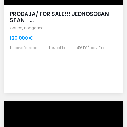
PRODAJA/ FOR SALE!!! JEDNOSOBAN
STAN –...
Gorica
,
Podgorica
120.000 €
2
1
1
39 m
spavaća soba
kupatilo
površina