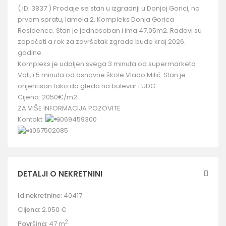
( ID: 3837 ) Prodaje se stan u izgradnji u Donjoj Gorici, na
prvom spratu, lamela 2. Kompleks Donja Gorica
Residence. Stan je jednosoban i ima 47,05m2. Radovi su
započeti a rok za završetak zgrade bude kraj 2026.
godine.
Kompleks je udaljen svega 3 minuta od supermarketa
Voli, i 5 minuta od osnovne škole Vlado Milić. Stan je
orijentisan tako da gleda na bulevar i UDG.
Cijena: 2050€/m2
ZA VIŠE INFORMACIJA POZOVITE
Kontakt:
069459300
067502085
DETALJI O NEKRETNINI
Id nekretnine:
40417
Cijena:
2.050 €
2
Površina:
47 m