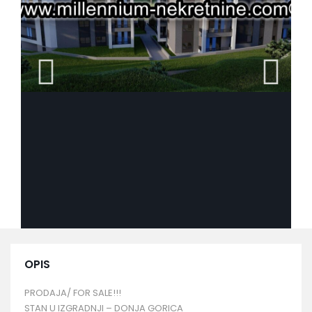
OPIS
PRODAJA/ FOR SALE!!!
STAN U IZGRADNJI – DONJA GORICA