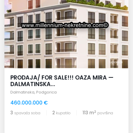
uporedi
PRODAJA/ FOR SALE!!! OAZA MIRA —
DALMATINSKA...
Dalmatinska
,
Podgorica
460.000.000 €
2
3
2
113 m
spavaća soba
kupatilo
površina