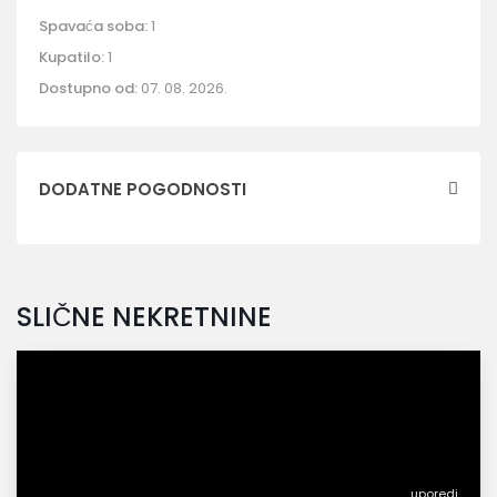
Spavaća soba:
1
Kupatilo:
1
Dostupno od:
07. 08. 2026.
DODATNE POGODNOSTI
SLIČNE NEKRETNINE
uporedi