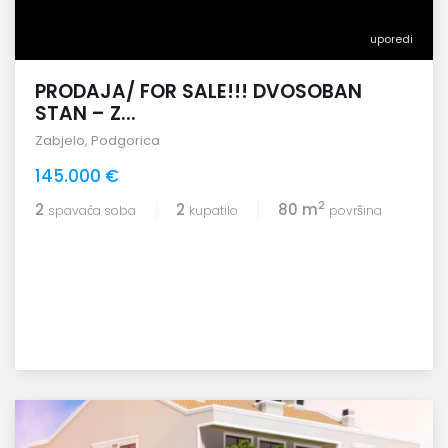
uporedi
PRODAJA/ FOR SALE!!! DVOSOBAN
STAN – Z...
Zabjelo
,
Podgorica
145.000 €
2
2
2
80 m
spavaća soba
kupatilo
površina