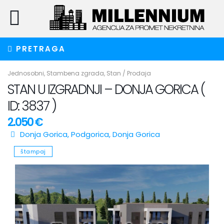
PRETRAGA
Jednosobni
,
Stambena zgrada
,
Stan
/
Prodaja
STAN U IZGRADNJI – DONJA GORICA (
ID: 3837 )
2.050 €
Donja Gorica,
Podgorica
,
Donja Gorica
štampaj