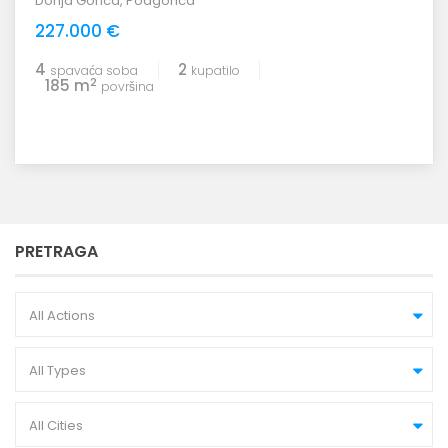
Donja Gorica
,
Podgorica
227.000 €
4
2
spavaća soba
kupatilo
2
185 m
površina
PRETRAGA
All Actions
All Types
All Cities