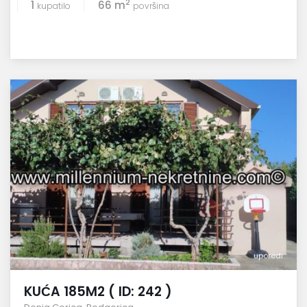
2
1
66 m
kupatilo
površina
uporedi
KUĆA 185M2 ( ID: 242 )