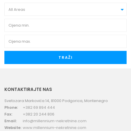
All Areas
TRAŽI
KONTAKTIRAJTE NAS
Svetozara Markovića 14, 81000 Podgorica, Montenegro
Phone:
+382 69 894 444
Fax:
+382 20 244 806
Email:
info@millennium-nekretnine.com
Website:
www.millennium-nekretnine.com