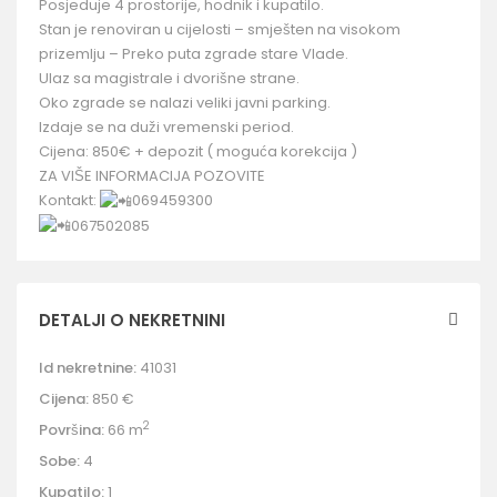
Posjeduje 4 prostorije, hodnik i kupatilo.
Stan je renoviran u cijelosti – smješten na visokom
prizemlju – Preko puta zgrade stare Vlade.
Ulaz sa magistrale i dvorišne strane.
Oko zgrade se nalazi veliki javni parking.
Izdaje se na duži vremenski period.
Cijena: 850€ + depozit ( moguća korekcija )
ZA VIŠE INFORMACIJA POZOVITE
Kontakt:
069459300
067502085
DETALJI O NEKRETNINI
Id nekretnine:
41031
Cijena:
850 €
2
Površina:
66 m
Sobe:
4
Kupatilo:
1