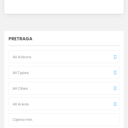
PRETRAGA
All Actions
All Types
All Cities
All Areas